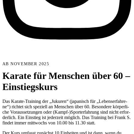
AB NOVEMBER 2025
Karate für Menschen über 60 –
Einstiegskurs
Das Kara­te-Trai­ning der „Juku­ren“ (japa­nisch für „Lebens­er­fah­re­
ne“) rich­tet sich spe­zi­ell an Men­schen über 60. Beson­de­re kör­per­li­
che Vor­aus­set­zun­gen oder (Kampf-)Sporterfahrung sind nicht erfor­
der­lich. Ein Ein­stieg ist jeder­zeit mög­lich. Das Trai­ning bei Frank S.
fin­det immer mitt­wochs von 10.00 bis 11.30 statt.
Der Kurs umfasst zunächst 10 Ein­hei­ten und ist dann, wenn du